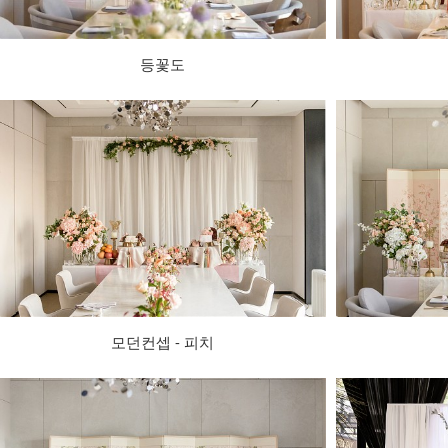
등꽃도
모던컨셉 - 피치