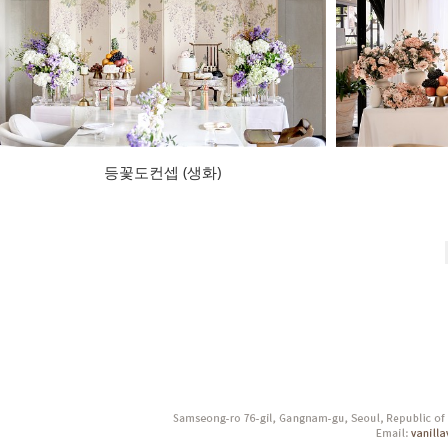
등꽃도컨셉 (생화)