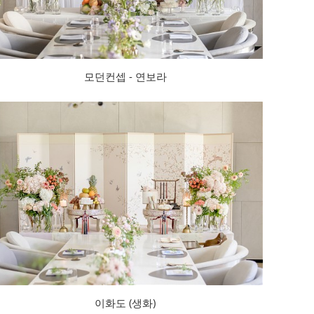
모던컨셉 - 연보라
이화도 (생화)