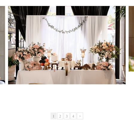
1
2
3
4
>