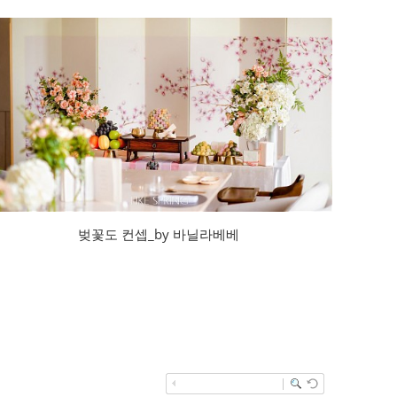
벚꽃도 컨셉_by 바닐라베베