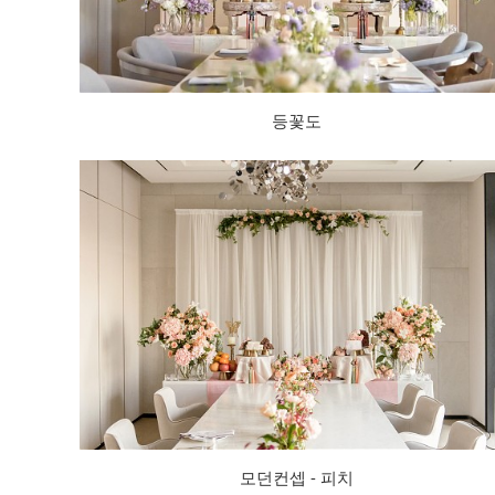
등꽃도
모던컨셉 - 피치