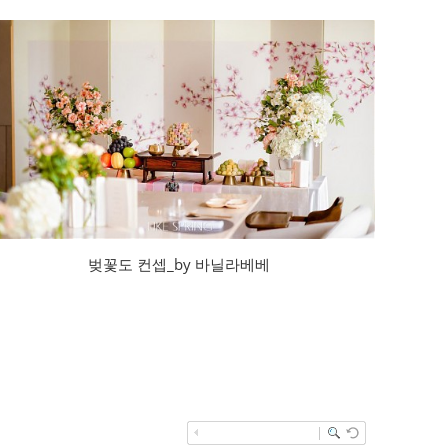
벚꽃도 컨셉_by 바닐라베베