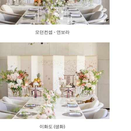
모던컨셉 - 연보라
이화도 (생화)