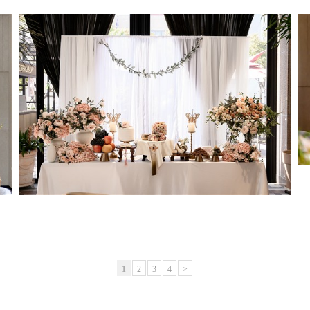
1
2
3
4
>