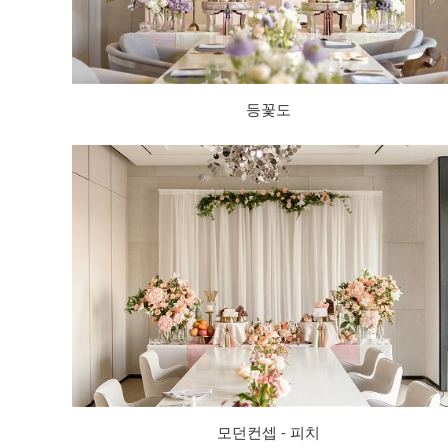
등꽃도
모던컨셉 - 피치