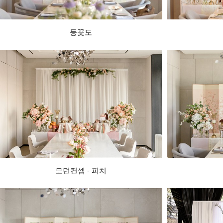
등꽃도
모던컨셉 - 피치