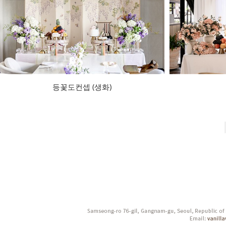
등꽃도컨셉 (생화)