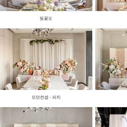
등꽃도
모던컨셉 - 피치