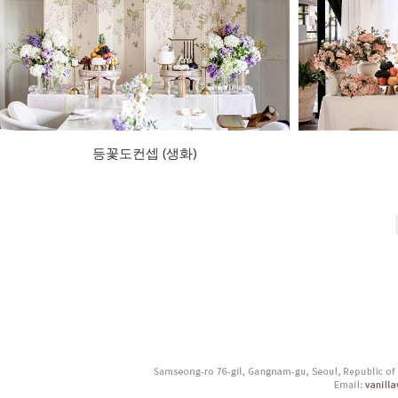
등꽃도컨셉 (생화)