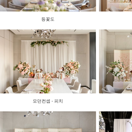
등꽃도
모던컨셉 - 피치