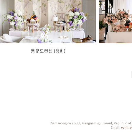
등꽃도컨셉 (생화)