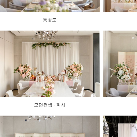
등꽃도
모던컨셉 - 피치