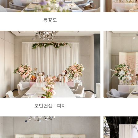
등꽃도
모던컨셉 - 피치