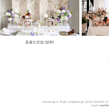
등꽃도컨셉 (생화)